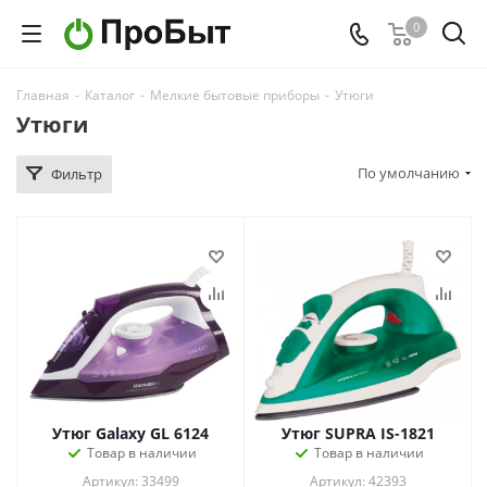
0
Главная
-
Каталог
-
Мелкие бытовые приборы
-
Утюги
Утюги
По умолчанию
Фильтр
Утюг Galaxy GL 6124
Утюг SUPRA IS-1821
Товар в наличии
Товар в наличии
Артикул: 33499
Артикул: 42393