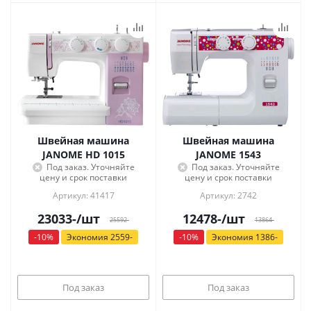
Швейная машина
Швейная машина
JANOME HD 1015
JANOME 1543
Под заказ. Уточняйте
Под заказ. Уточняйте
цену и срок поставки
цену и срок поставки
Артикул: 41417
Артикул: 2742
23033
-
/шт
12478
-
/шт
25592
-
13864
-
-
10
%
Экономия
2559
-
-
10
%
Экономия
1386
-
Под заказ
Под заказ