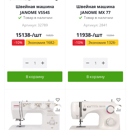
Швейная машина
Швейная машина
JANOME VS54S
JANOME MX 77
Товар в наличии
Товар в наличии
Артикул: 32789
Артикул: 2841
15138
-
/шт
11938
-
/шт
16820
-
13264
-
-
10
%
Экономия
1682
-
-
10
%
Экономия
1326
-
В корзину
В корзину