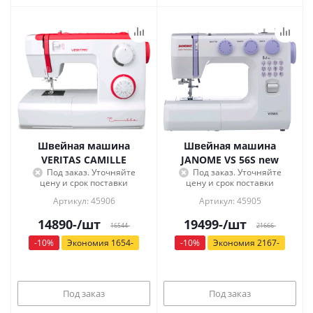
Швейная машина
Швейная машина
VERITAS CAMILLE
JANOME VS 56S new
Под заказ. Уточняйте
Под заказ. Уточняйте
цену и срок поставки
цену и срок поставки
Артикул: 45906
Артикул: 45905
14890
-
/шт
19499
-
/шт
16544
-
21666
-
-
10
%
Экономия
1654
-
-
10
%
Экономия
2167
-
Под заказ
Под заказ