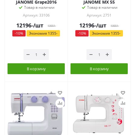
JANOME Grape2016
JANOME MX 55
Товар в наличии
Товар в наличии
Артикул: 33106
Артикул: 2751
12196
-
/шт
12196
-
/шт
13551
-
13551
-
-
10
%
Экономия
1355
-
-
10
%
Экономия
1355
-
В корзину
В корзину