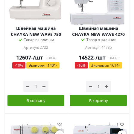
Швейная машина
Швейная машина
CHAYKA NEW WAVE 750
CHAYKA NEW WAVE 4270
Товар в наличии
Товар в наличии
Артикул: 2722
Артикул: 44735
12607
-
/шт
14522
-
/шт
14008
-
16136
-
-
10
%
Экономия
1401
-
-
10
%
Экономия
1614
-
В корзину
В корзину