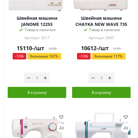
Швейная машина
Швейная машина
JANOME 1225S
CHAYKA NEW WAVE 735
Товар в наличии
Товар в наличии
Артикул: 3217
Артикул: 3005
15110
-
/шт
10612
-
/шт
16789
-
11791
-
-
10
%
Экономия
1679
-
-
10
%
Экономия
1179
-
В корзину
В корзину