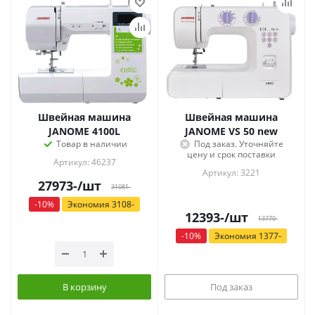
Швейная машина
Швейная машина
JANOME 4100L
JANOME VS 50 new
Товар в наличии
Под заказ. Уточняйте
цену и срок поставки
Артикул: 46237
Артикул: 3221
27973
-
/шт
31081
-
-
10
%
Экономия
3108
-
12393
-
/шт
13770
-
-
10
%
Экономия
1377
-
В корзину
Под заказ