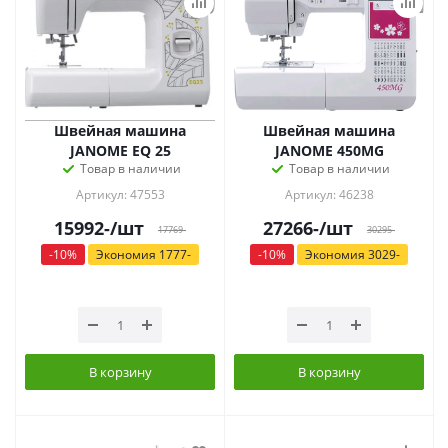
Швейная машина
Швейная машина
JANOME EQ 25
JANOME 450MG
Товар в наличии
Товар в наличии
Артикул: 47553
Артикул: 46238
15992
-
/шт
27266
-
/шт
17769
-
30295
-
-
10
%
Экономия
1777
-
-
10
%
Экономия
3029
-
В корзину
В корзину