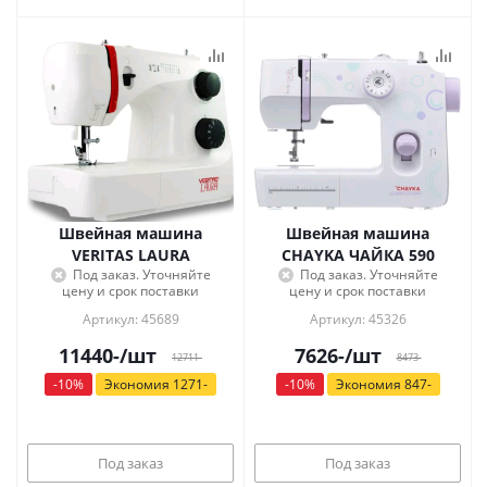
Швейная машина
Швейная машина
VERITAS LAURA
CHAYKA ЧАЙКА 590
Под заказ. Уточняйте
Под заказ. Уточняйте
цену и срок поставки
цену и срок поставки
Артикул: 45689
Артикул: 45326
11440
-
/шт
7626
-
/шт
12711
-
8473
-
-
10
%
Экономия
1271
-
-
10
%
Экономия
847
-
Под заказ
Под заказ