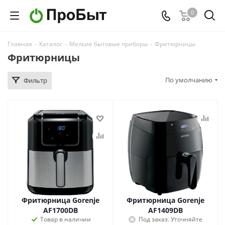
0
Главная
-
Каталог
-
Мелкие бытовые приборы
-
Фритюрницы
Фритюрницы
По умолчанию
Фильтр
Фритюрница Gorenje
Фритюрница Gorenje
AF1700DB
AF1409DB
Товар в наличии
Под заказ. Уточняйте