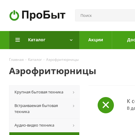
Каталог
Акции
Дос
Главная
-
Каталог
-
Аэрофритюрницы
Аэрофритюрницы
Крупная бытовая техника
К 
Встраиваемая бытовая
В д
техника
Аудио-видео техника