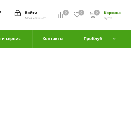
7
Войти
Корзина
0
0
0
0
Мой кабинет
пуста
 и сервис
Контакты
ПроКлуб