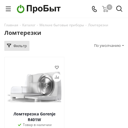
0
Главная
-
Каталог
-
Мелкие бытовые приборы
-
Ломтерезки
Ломтерезки
По умолчанию
Фильтр
Ломтерезка Gorenje
R401W
Товар в наличии