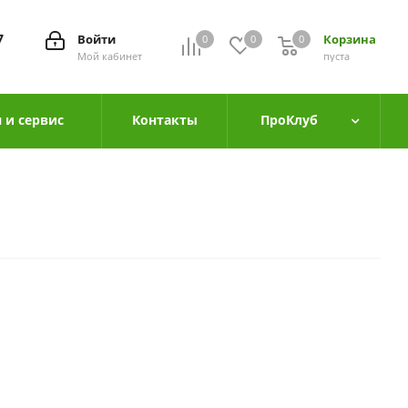
7
Войти
Корзина
0
0
0
0
Мой кабинет
пуста
 и сервис
Контакты
ПроКлуб